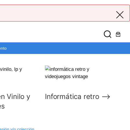
ento
n Vinilo y
Informática retro ⟶
es
asión y/o colección