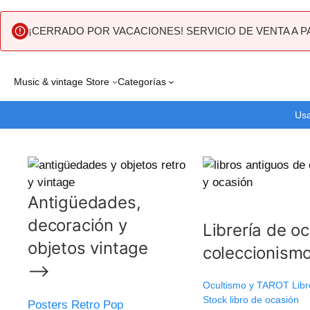
¡CERRADO POR VACACIONES! SERVICIO DE VENTA A P
Saltar
Music & vintage Store
Categorías
al
contenido
Usa
Antigüedades,
decoración y
Librería de o
objetos vintage
coleccionis
⟶
Ocultismo y TAROT Libr
Stock libro de ocasión
Posters Retro Pop