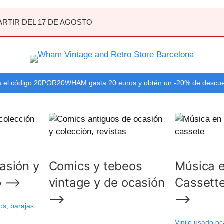
ARTIR DEL 17 DE AGOSTO
 el código 20POR20WHAM gasta 20 euros y obtén un -20% de descu
casión y
Comics y tebeos
Música e
mo ⟶
vintage y de ocasión
Cassett
⟶
⟶
os, barajas
Vinilo usado oc