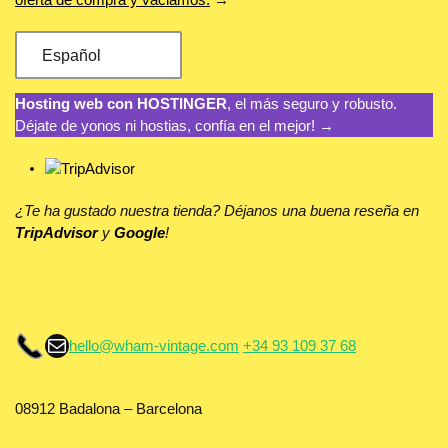
Español
Hosting web con HOSTINGER
, el más seguro y robusto.
Déjate de yonos ni hostias, confía en el mejor! →
¿Te ha gustado nuestra tienda? Déjanos una buena reseña en
TripAdvisor
y
Google
!
Correo electrónico
hello@wham-vintage.com
+34 93 109 37 68
08912 Badalona – Barcelona