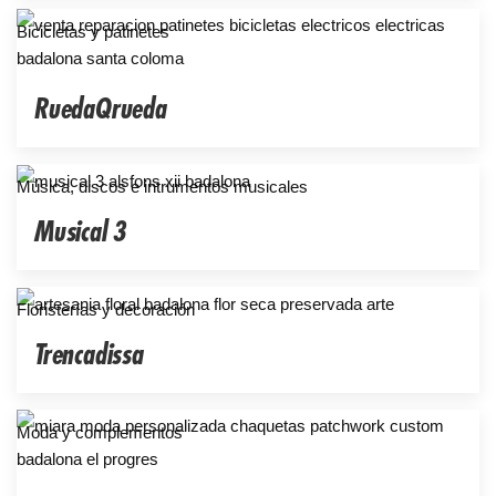
Bicicletas y patinetes
RuedaQrueda
Música, discos e intrumentos musicales
Musical 3
Floristerías y decoración
Trencadissa
Moda y complementos