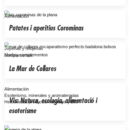
Alimentación
Patates i aperitius Corominas
Joyerías y relojerías
Moda y complementos
La Mar de Collares
Alimentación
Esoterismo, minerales y aromaterapias
Vis: Natura, ecologia, alimentació i
Herboristas, productos naturales y BIO
esoterisme