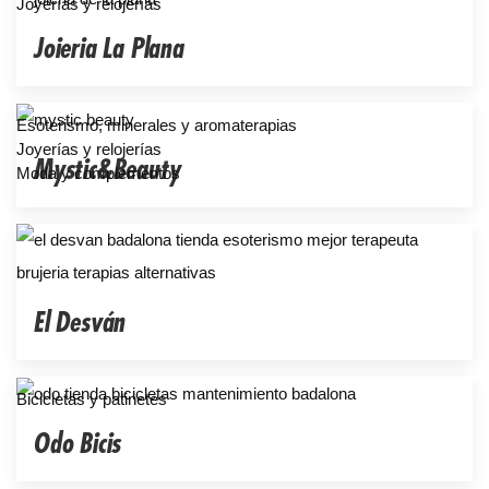
Joyerías y relojerías
Joieria La Plana
Esoterismo, minerales y aromaterapias
Joyerías y relojerías
Mystic&Beauty
Moda y complementos
El Desván
Bicicletas y patinetes
Odo Bicis