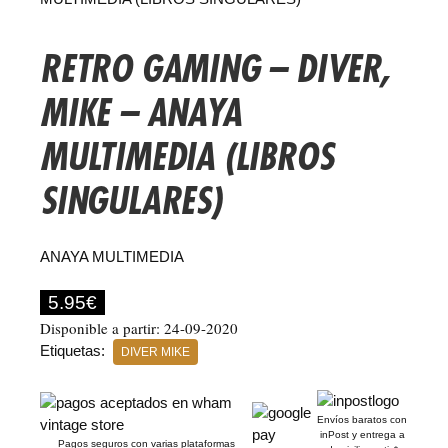
RETRO GAMING – DIVER,
MIKE – ANAYA
MULTIMEDIA (LIBROS
SINGULARES)
ANAYA MULTIMEDIA
5.95
€
Disponible a partir: 24-09-2020
Etiquetas:
DIVER MIKE
Envíos baratos con
inPost y entrega a
Pagos seguros con varias plataformas