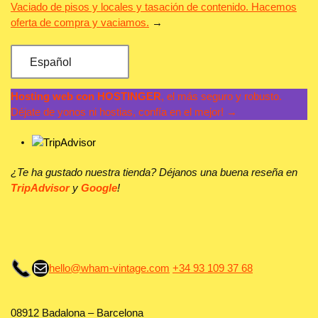
Vaciado de pisos y locales y tasación de contenido. Hacemos
oferta de compra y vaciamos.
→
Español
Hosting web con HOSTINGER
, el más seguro y robusto.
Déjate de yonos ni hostias, confía en el mejor! →
¿Te ha gustado nuestra tienda? Déjanos una buena reseña en
TripAdvisor
y
Google
!
Correo electrónico
hello@wham-vintage.com
+34 93 109 37 68
08912 Badalona – Barcelona