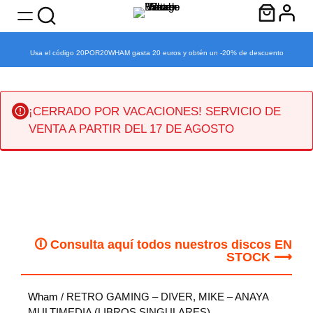
Usa el código 20POR20WHAM gasta 20 euros y obtén un -20% de descuento
¡CERRADO POR VACACIONES! SERVICIO DE
VENTA A PARTIR DEL 17 DE AGOSTO
Saltar
al
contenido
🛈 Consulta aquí todos nuestros discos EN
STOCK ⟶
Wham
/ RETRO GAMING – DIVER, MIKE – ANAYA
MULTIMEDIA (LIBROS SINGULARES)