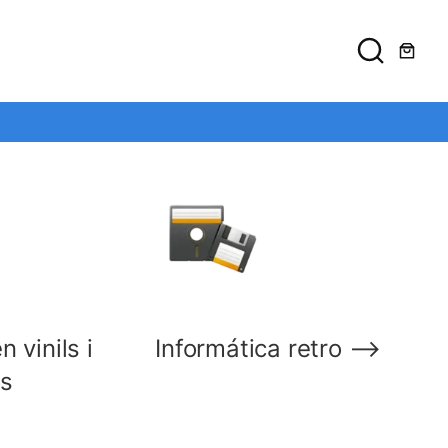
ento
 vinils i
Informática retro ⟶
es