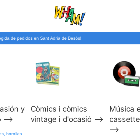
 el código 20POR20WHAM gasta 20 euros y obtén un -20% de descu
casión y
Còmics i còmics
Música en
mo ⟶
vintage i d'ocasió ⟶
cassett
⟶
s, baralles