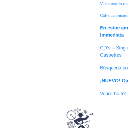
Vinilo usado oc
Col·leccionism
En estoc am
immediata
CD’s
–
Singl
Cassettes
Búsqueda po
¡NUEVO! Oje
Veure-ho tot