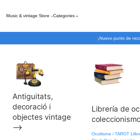
Vés
al
Music & vintage Store
Categories
contingut
Usa
Antiguitats,
decoració i
Librería de o
objectes vintage
coleccionis
⟶
Ocultisme i TAROT Llibre