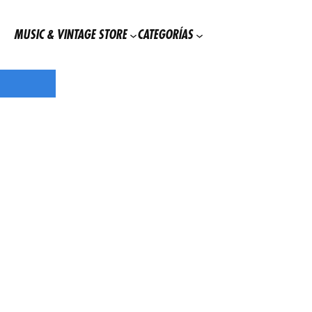
MUSIC & VINTAGE STORE
CATEGORÍAS
Usa
el
código
20POR20WHAM
gasta
20
euros
y
obtén