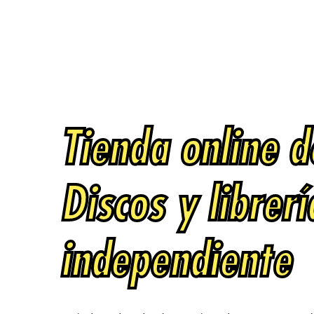
Tienda online d
Discos y librerí
independiente