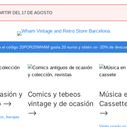
ARTIR DEL 17 DE AGOSTO
 el código 20POR20WHAM gasta 20 euros y obtén un -20% de descu
casión y
Comics y tebeos
Música e
mo ⟶
vintage y de ocasión
Cassett
⟶
⟶
os, barajas
Vinilo usado oc