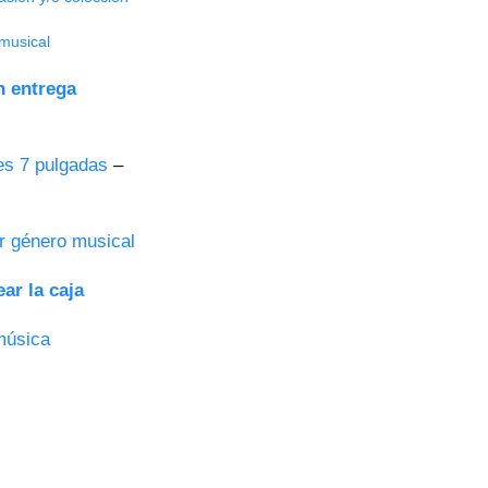
musical
n entrega
es 7 pulgadas
–
r género musical
ar la caja
música