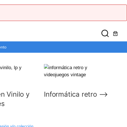
ento
n Vinilo y
Informática retro ⟶
es
asión y/o colección