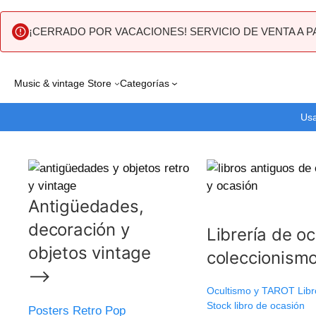
¡CERRADO POR VACACIONES! SERVICIO DE VENTA A P
Saltar
Music & vintage Store
Categorías
al
contenido
Usa
Antigüedades,
decoración y
Librería de o
objetos vintage
coleccionis
⟶
Ocultismo y TAROT Libr
Stock libro de ocasión
Posters Retro Pop