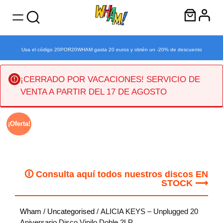
Usa el código 20POR20WHAM gasta 20 euros y obtén un -20% de descuento
¡CERRADO POR VACACIONES! SERVICIO DE
VENTA A PARTIR DEL 17 DE AGOSTO
Saltar
¡Oferta!
al
contenido
🛈 Consulta aquí todos nuestros discos EN
STOCK ⟶
Wham
/
Uncategorised
/ ALICIA KEYS – Unplugged 20
Aniversario Disco Vinilo Doble 2LP