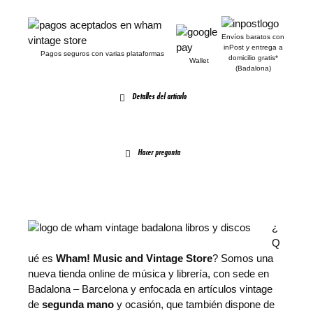
r
c
i
t
Envíos baratos con
inPost y entrega a
Pagos seguros con varias plataformas
g
u
domicilio gratis*
Wallet
(Badalona)
i
a
Detalles del artículo
n
l
a
e
l
s
Hacer pregunta
e
:
r
3
a
6
:
.
¿
3
9
Q
ué es
Wham! Music and Vintage Store
? Somos una
9
0
nueva tienda online de música y librería, con sede en
.
€
Badalona – Barcelona y enfocada en artículos vintage
9
.
de
segunda mano
y ocasión, que también dispone de