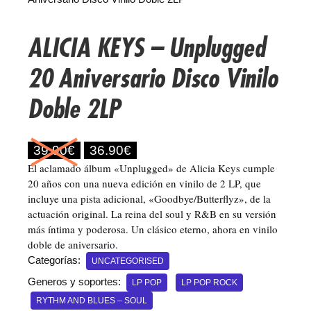
ALICIA KEYS – Unplugged
20 Aniversario Disco Vinilo
Doble 2LP
E
E
39.90
€
36.90
€
El aclamado álbum «Unplugged» de Alicia Keys cumple
l
l
20 años con una nueva edición en vinilo de 2 LP, que
p
p
incluye una pista adicional, «Goodbye/Butterflyz», de la
r
r
actuación original. La reina del soul y R&B en su versión
más íntima y poderosa. Un clásico eterno, ahora en vinilo
e
e
doble de aniversario.
c
c
Categorías:
UNCATEGORISED
i
i
Generos y soportes:
LP POP
LP POP ROCK
o
o
RYTHM AND BLUES – SOUL
o
a