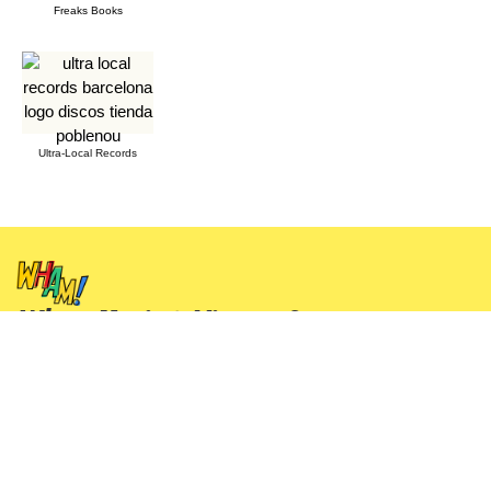
Freaks Books
Ultra-Local Records
Wham Music & Vintage Store
Tienda de Música, librería, antigüedades, vintage y
coleccionismo
Facebook
Instagram
X
TikTok