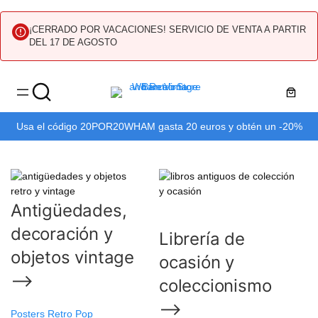
¡CERRADO POR VACACIONES! SERVICIO DE VENTA A PARTIR
DEL 17 DE AGOSTO
Saltar
al
contenido
Usa el código 20POR20WHAM gasta 20 euros y obtén un -20%
Si t
de descuento
Antigüedades,
decoración y
Librería de
objetos vintage
ocasión y
⟶
coleccionismo
⟶
Posters Retro Pop