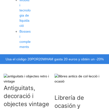
Mòbils
i
tecnolo
gia de
liquida
ció
Bosses
i
comple
ments
OR20WHAM gasta 20 euros y obtén un -20%
Si triga més de 15 
de descuento
reemborsam
Antiguitats,
decoració i
Librería de
objectes vintage
ocasión y