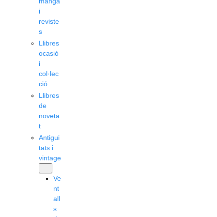
manga
i
reviste
s
Llibres
ocasió
i
col·lec
ció
Llibres
de
noveta
t
Antigui
tats i
vintage
Ve
nt
all
s