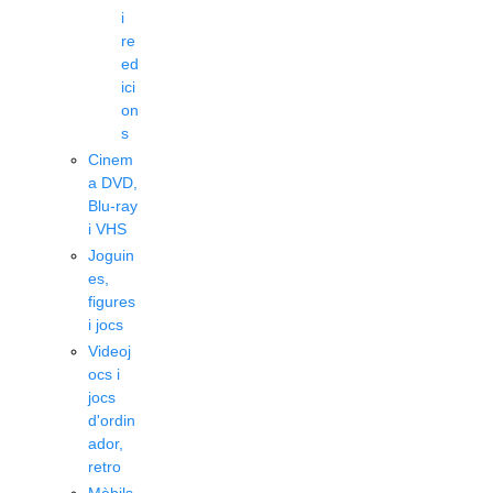
i
re
ed
ici
on
s
Cinem
a DVD,
Blu-ray
i VHS
Joguin
es,
figures
i jocs
Videoj
ocs i
jocs
d'ordin
ador,
retro