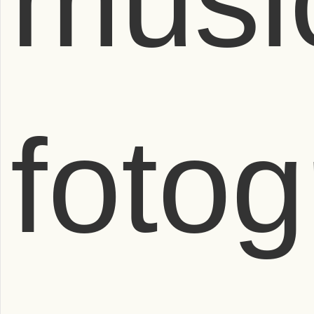
músi
fotog