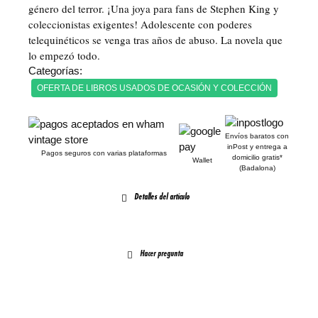
género del terror. ¡Una joya para fans de Stephen King y
coleccionistas exigentes! Adolescente con poderes
telequinéticos se venga tras años de abuso. La novela que
lo empezó todo.
Categorías:
OFERTA DE LIBROS USADOS DE OCASIÓN Y COLECCIÓN
Envíos baratos con
inPost y entrega a
Pagos seguros con varias plataformas
domicilio gratis*
Wallet
(Badalona)
Detalles del artículo
Hacer pregunta