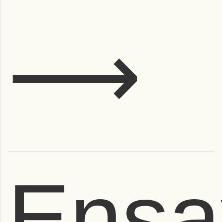
⟶
Ensa