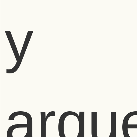
y
arqu