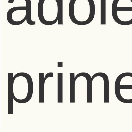
adol
prim