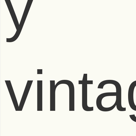
y
vint