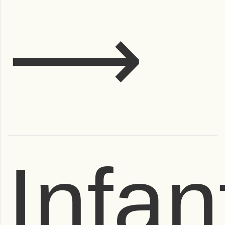
⟶
Infant