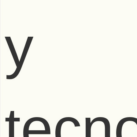
y
tecno