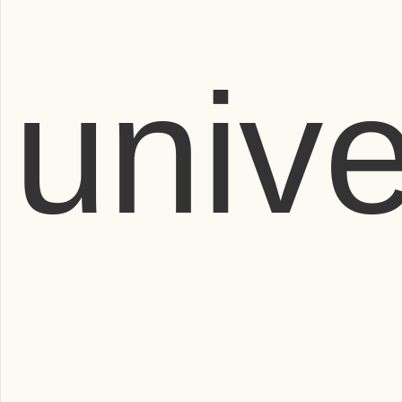
univ
–