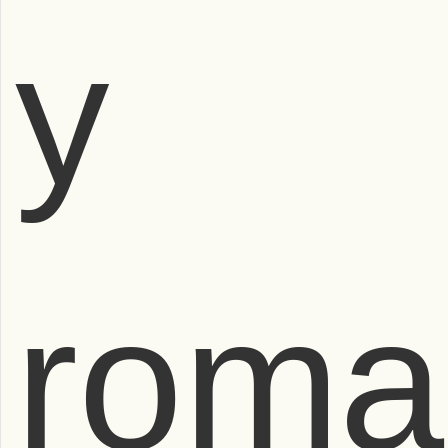
y
roma