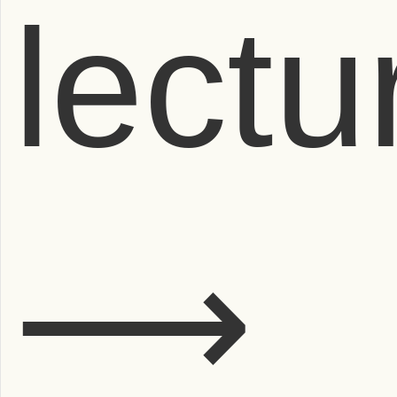
lectu
⟶