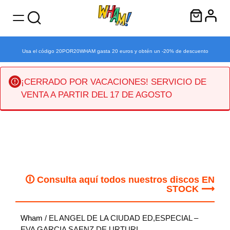
Usa el código 20POR20WHAM gasta 20 euros y obtén un -20% de descuento
¡CERRADO POR VACACIONES! SERVICIO DE
VENTA A PARTIR DEL 17 DE AGOSTO
Saltar
al
contenido
🛈 Consulta aquí todos nuestros discos EN
STOCK ⟶
Wham
/ EL ANGEL DE LA CIUDAD ED,ESPECIAL –
EVA GARCIA SAENZ DE URTURI