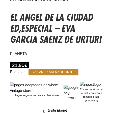
EL ANGEL DE LA CIUDAD
ED,ESPECIAL – EVA
GARCIA SAENZ DE URTURI
PLANETA
21.90
€
Etiquetas:
EVA GARCIA SAENZ DE URTURI
Envíos baratos con
inPost y entrega a
Pagos seguros con varias plataformas
domicilio gratis*
Wallet
(Badalona)
Detalles del artículo