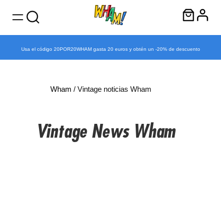
Usa el código 20POR20WHAM gasta 20 euros y obtén un -20% de descuento
Skip
to
content
Wham
/ Vintage noticias Wham
Vintage News Wham