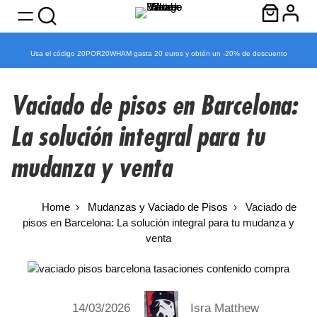
Usa el código 20POR20WHAM gasta 20 euros y obtén un -20% de descuento
Skip
to
Vaciado de pisos en Barcelona:
content
La solución integral para tu
mudanza y venta
Home
Mudanzas y Vaciado de Pisos
Vaciado de
pisos en Barcelona: La solución integral para tu mudanza y
venta
14/03/2026
Isra Matthew