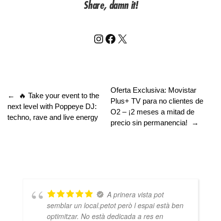
Share, damn it!
Instagram
Facebook
X
Oferta Exclusiva: Movistar
←
🔥 Take your event to the
Plus+ TV para no clientes de
next level with Poppeye DJ:
O2 – ¡2 meses a mitad de
techno, rave and live energy
precio sin permanencia!
→
A prinera vista pot
semblar un local.petot però l espai està ben
optimitzar. No està dedicada a res en