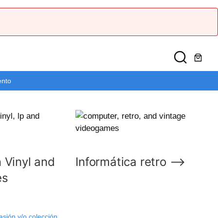
ento
 Vinyl and
Informática retro ⟶
es
asión y/o colección