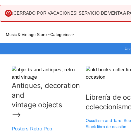
¡CERRADO POR VACACIONES! SERVICIO DE VENTA A P
Skip
Music & Vintage Store
Categories
to
content
Usa
Antiques, decoration
and
Librería de o
vintage objects
coleccionis
⟶
Occultism and Tarot Boo
Stock libro de ocasión
Posters Retro Pop