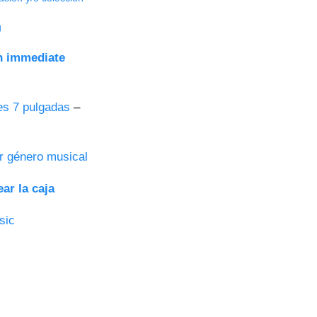
g
th immediate
es 7 pulgadas
–
r género musical
ar la caja
sic