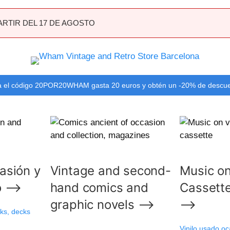
ARTIR DEL 17 DE AGOSTO
 el código 20POR20WHAM gasta 20 euros y obtén un -20% de descu
casión y
Vintage and second-
Music on
mo ⟶
hand comics and
Cassett
graphic novels ⟶
⟶
ks, decks
Vinilo usado oc