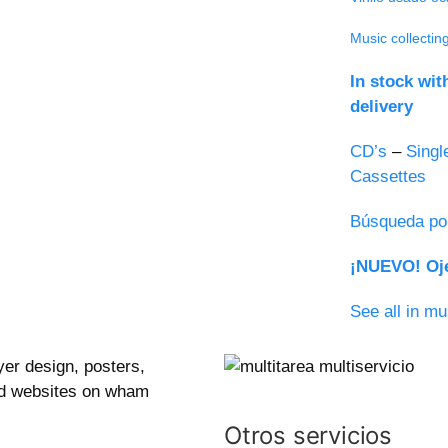
Music collectin
In stock wi
delivery
CD’s
–
Singl
Cassettes
Búsqueda po
¡NUEVO! Oje
See all in mu
Otros servicios