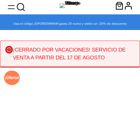
Usa el código 20POR20WHAM gasta 20 euros y obtén un -20% de descuento
¡CERRADO POR VACACIONES! SERVICIO DE
VENTA A PARTIR DEL 17 DE AGOSTO
Skip
¡Oferta!
to
content