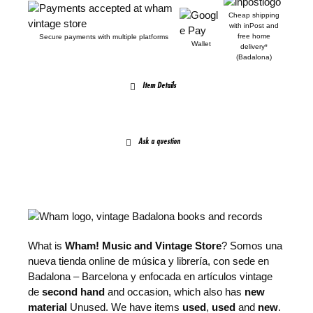
e
i
Cheap shipping
with inPost and
w
s
free home
Secure payments with multiple platforms
Wallet
delivery*
a
:
(Badalona)
s
2
Item Details
:
6
2
9
9
.
Ask a question
9
9
.
0
0
€
0
.
€
What is
Wham! Music and Vintage Store
? Somos una
.
nueva tienda online de música y librería, con sede en
Badalona – Barcelona y enfocada en artículos vintage
de
second hand
and occasion, which also has
new
material
Unused. We have items
used
,
used
and
new
.