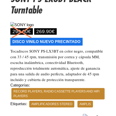
Turntable
O
C
299.00
€
269.90
€
r
u
DISCO VINILO NUEVO PRECINTADO
i
r
Tocadiscos SONY PS-LX3BT en color negro, compatible
g
r
con 33 / 45 rpm, transmisión por correa y cápsula MM,
i
e
escucha inalámbrica, conectividad Bluetooth,
reproducción totalmente automática, ajuste de ganancia
n
n
para una salida de audio perfecta, adaptador de 45 rpm
a
t
incluido y cubierta de protección transparente.
l
p
Categorías:
p
r
RECORD PLAYERS, RADIO CASSETTE PLAYERS AND HIFI
PLAYERS
r
i
Etiquetas:
AMPLIFICADORES STEREO
AMPLIS
i
c
c
e