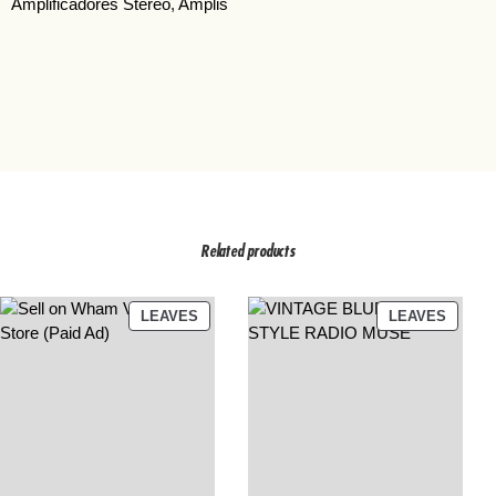
Amplificadores Stereo
, 
Amplis
Related products
PRODUCT
PRODU
LEAVES
LEAVES
ON
ON
SALE
SALE