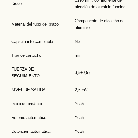
φ296 mm, componente de
Disco
aleación de aluminio fundido
Componente de aleación de
Material del tubo del brazo
aluminio
Cápsula intercambiable
No
Tipo de cartucho
mm
FUERZA DE
3,5±0,5 g
SEGUIMIENTO
NIVEL DE SALIDA
2,5 mV
Inicio automático
Yeah
Retorno automático
Yeah
Detención automática
Yeah