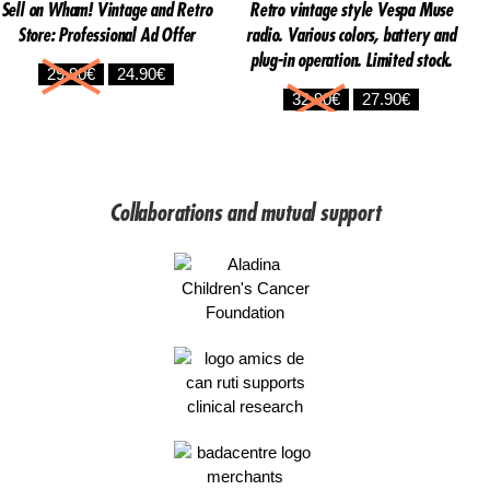
Sell on Wham! Vintage and Retro
Retro vintage style Vespa Muse
Store: Professional Ad Offer
radio. Various colors, battery and
plug-in operation. Limited stock.
Original
Current
29.90
€
24.90
€
price
price
Original
Current
32.90
€
27.90
€
was:
is:
price
price
29.90€.
24.90€.
was:
is:
32.90€.
27.90€.
Collaborations and mutual support