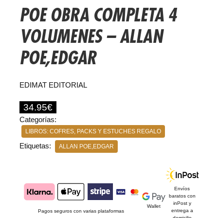
POE OBRA COMPLETA 4
VOLUMENES – ALLAN
POE,EDGAR
EDIMAT EDITORIAL
34.95
€
Categorías:
LIBROS: COFRES, PACKS Y ESTUCHES REGALO
Etiquetas:
ALLAN POE,EDGAR
Envíos
baratos con
inPost y
Wallet
entrega a
Pagos seguros con varias plataformas
domicilio