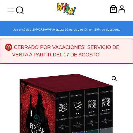
Usa el código 20POR20WHAM gasta 20 euros y obtén un -20% de descuento
¡CERRADO POR VACACIONES! SERVICIO DE
VENTA A PARTIR DEL 17 DE AGOSTO
Saltar
al
contenido