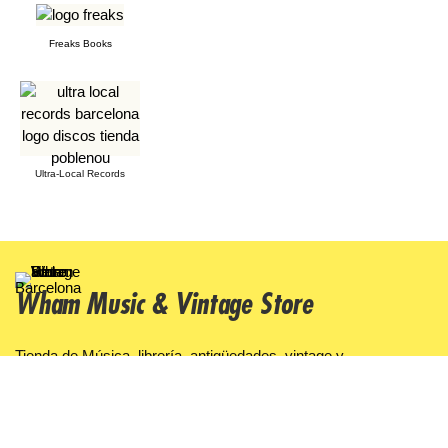
Freaks Books
Ultra-Local Records
Wham Music & Vintage Store
Tienda de Música, librería, antigüedades, vintage y
coleccionismo
Facebook
Instagram
X
TikTok