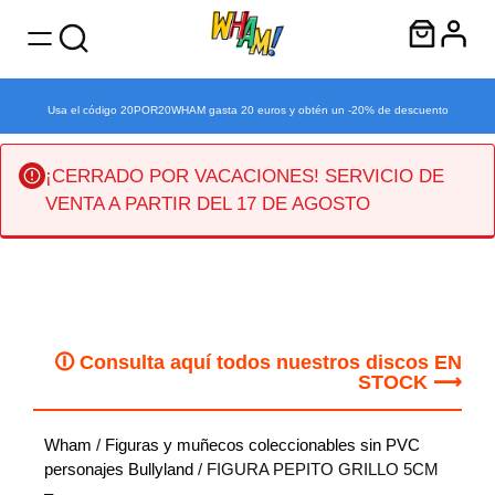
Usa el código 20POR20WHAM gasta 20 euros y obtén un -20% de descuento
¡CERRADO POR VACACIONES! SERVICIO DE
VENTA A PARTIR DEL 17 DE AGOSTO
Saltar
al
contenido
🛈 Consulta aquí todos nuestros discos EN
STOCK ⟶
Wham
/
Figuras y muñecos coleccionables sin PVC
personajes Bullyland
/ FIGURA PEPITO GRILLO 5CM
–