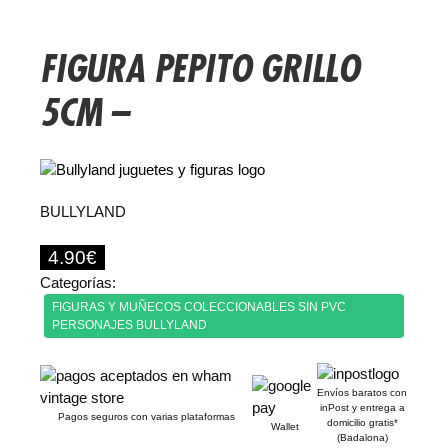
FIGURA PEPITO GRILLO
5CM –
BULLYLAND
4.90
€
Categorías:
FIGURAS Y MUÑECOS COLECCIONABLES SIN PVC
PERSONAJES BULLYLAND
Envíos baratos con
inPost y entrega a
Pagos seguros con varias plataformas
domicilio gratis*
Wallet
(Badalona)