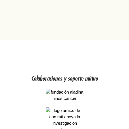
n
LILA
C
MARTINELIA
O
–
S
MARTINELIA
M
Colección
E
COSMETICA
T
cantidad
I
C
A
c
a
Colaboraciones y soporte mútuo
n
t
i
d
a
d