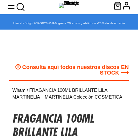
Usa el código 20POR20WHAM gasta 20 euros y obtén un -20% de descuento
Saltar
al
contenido
🛈 Consulta aquí todos nuestros discos EN
STOCK ⟶
Wham
/ FRAGANCIA 100ML BRILLANTE LILA
MARTINELIA – MARTINELIA Colección COSMETICA
FRAGANCIA 100ML
BRILLANTE LILA