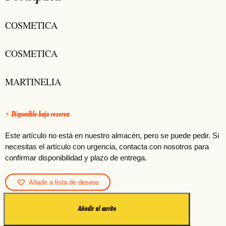
A
–
COSMETICA
M
A
COSMETICA
R
T
I
MARTINELIA
N
E
L
⚡ Disponible bajo reserva
I
A
Este artículo no está en nuestro almacén, pero se puede pedir. Si
C
necesitas el artículo con urgencia, contacta con nosotros para
o
confirmar disponibilidad y plazo de entrega.
l
e
Añadir a lista de deseos
c
c
FRAGANCIA
i
Añadir al carrito
100ML
ó
BRILLANTE