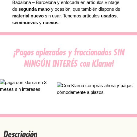
R
Badalona – Barcelona y enfocada en artículos vintage
I
de
segunda mano
y ocasión, que también dispone de
L
material nuevo
sin usar. Tenemos artículos
usados
,
L
seminuevos
y
nuevos
.
A
N
T
E
¡Pagos aplazados y fraccionados SIN
L
I
NINGÚN INTERÉS con Klarna!
L
A
M
A
R
T
I
N
E
L
Descripción
I