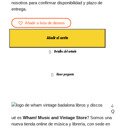
nosotros para confirmar disponibilidad y plazo de
entrega.
Añadir a lista de deseos
F
Añadir al carrito
R
A
Detalles del artículo
G
A
N
C
Hacer pregunta
I
A
1
0
0
¿
M
Q
L
ué es
Wham! Music and Vintage Store
? Somos una
B
nueva tienda online de música y librería, con sede en