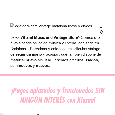
N
)
–
A
A
¿
,
Q
V
ué es
Wham! Music and Vintage Store
? Somos una
V
nueva tienda online de música y librería, con sede en
c
Badalona – Barcelona y enfocada en artículos vintage
a
de
segunda mano
y ocasión, que también dispone de
n
material nuevo
sin usar. Tenemos artículos
usados
,
t
seminuevos
y
nuevos
.
i
d
a
d
¡Pagos aplazados y fraccionados SIN
NINGÚN INTERÉS con Klarna!