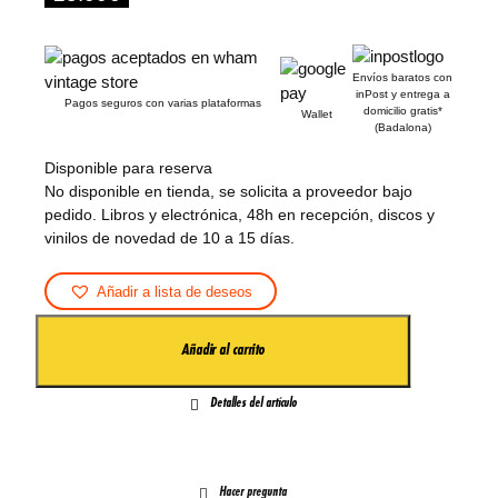
Envíos baratos con
inPost y entrega a
Pagos seguros con varias plataformas
domicilio gratis*
Wallet
(Badalona)
Disponible para reserva
Añadir a lista de deseos
G
Añadir al carrito
A
U
Detalles del artículo
D
I
(
I
Hacer pregunta