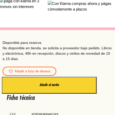
Disponible para reserva
Añadir a lista de deseos
GAUDI
Añadir al carrito
(IN)
–
Ficha técnica
AA,VV
cantidad
EAN
9783836566193