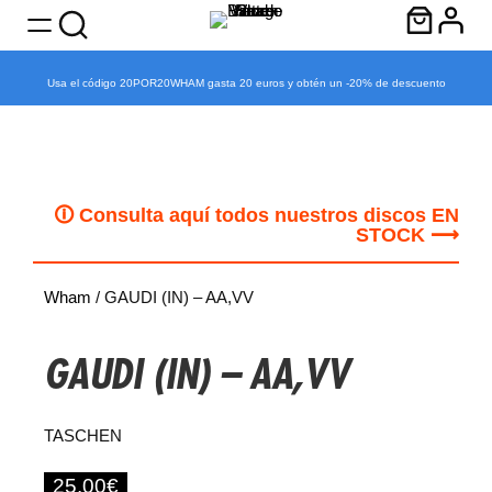
Usa el código 20POR20WHAM gasta 20 euros y obtén un -20% de descuento
Saltar
al
contenido
🛈 Consulta aquí todos nuestros discos EN
STOCK ⟶
Wham
/ GAUDI (IN) – AA,VV
GAUDI (IN) – AA,VV
TASCHEN
25.00
€