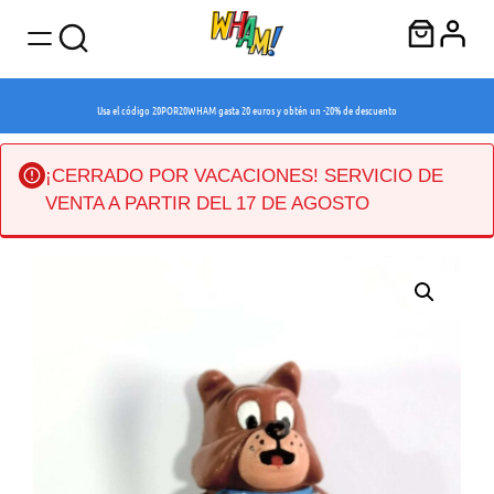
Usa el código 20POR20WHAM gasta 20 euros y obtén un -20% de descuento
¡CERRADO POR VACACIONES! SERVICIO DE
VENTA A PARTIR DEL 17 DE AGOSTO
Saltar
al
contenido