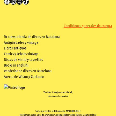
Facebook
Instagram
X
TikTok
Condiciones generales de compra
Tu nueva tienda de discos en Badalona
Antigüedades y vintage
Libros antiguos
Comics y tebeos vintage
Discos de vinilo y cassettes
Books in english!
Vendedor de discos en Barcelona
Acerca de Wham y Contacto
También trabajamos en
Vinted
,
¡Ahorra en tus envíos!
Socio proveedor
TodoColección MALIBUBEACH:
Mecheros Clipper, Bolis de promoción, antigüedades varias, filatelia y numismática