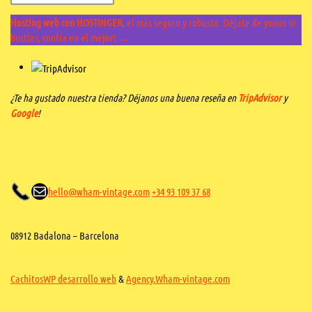
Hosting web con HOSTINGER
, el más seguro y robusto. Déjate de yonos ni
hostias, confía en el mejor! →
¿Te ha gustado nuestra tienda? Déjanos una buena reseña en
TripAdvisor
y
Google
!
Correo electrónico
hello@wham-vintage.com
+34 93 109 37 68
08912 Badalona – Barcelona
CachitosWP desarrollo web
&
Agency.Wham-vintage.com