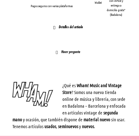
con inPost y
Wallet
entrega a
Pagos seguros con varias plataformas
domicilio gratis*
(Badalona)
Detalles del artículo
Hacer pregunta
¿Qué es
Wham! Music and Vintage
Store
? Somos una nueva tienda
online de música y librería, con sede
en Badalona – Barcelona y enfocada
en artículos vintage de
segunda
mano
y ocasión, que también dispone de
material nuevo
sin usar.
Tenemos artículos
usados
,
seminuevos
y
nuevos
.