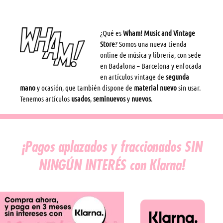
:
a
d
e
¿Qué es
Wham! Music and Vintage
l
Store
? Somos una nueva tienda
b
online de música y librería, con sede
a
en Badalona – Barcelona y enfocada
n
en artículos vintage de
segunda
d
mano
y ocasión, que también dispone de
material nuevo
sin usar.
o
Tenemos artículos
usados
,
seminuevos
y
nuevos
.
l
e
r
–
¡Pagos aplazados y fraccionados SIN
M
a
NINGÚN INTERÉS con Klarna!
r
t
í
G
i