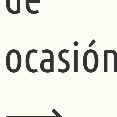
ocasió
⟶