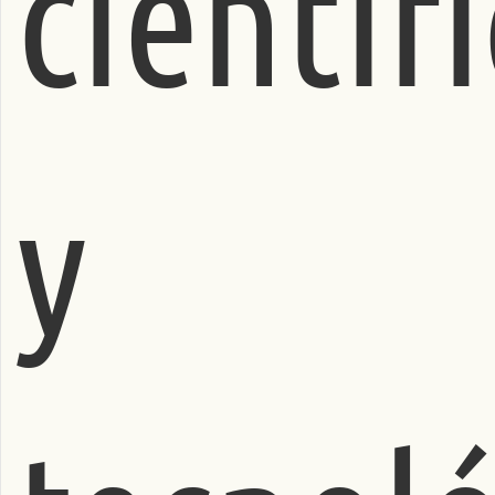
científ
y