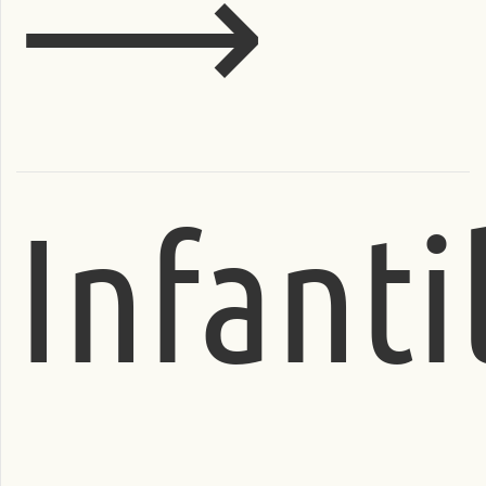
⟶
Infanti