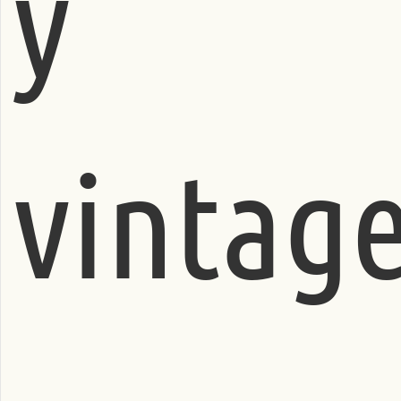
y
vintag