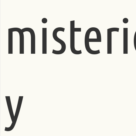
misteri
y