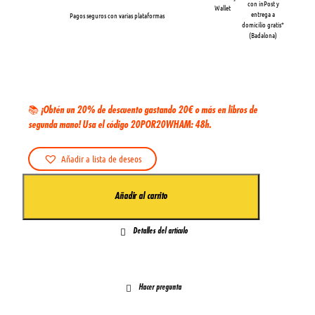
con inPost y
Wallet
entrega a
Pagos seguros con varias plataformas
domicilio gratis*
(Badalona)
¡Disponible en tienda!
📚 ¡Obtén un 20% de descuento gastando 20€ o más en libros de
segunda mano! Usa el código 20POR20WHAM: 48h.
A
Añadir a lista de deseos
l
t
L
Añadir al carrito
e
a
r
v
n
Detalles del artículo
e
a
n
t
j
i
a
Hacer pregunta
v
n
e
ç