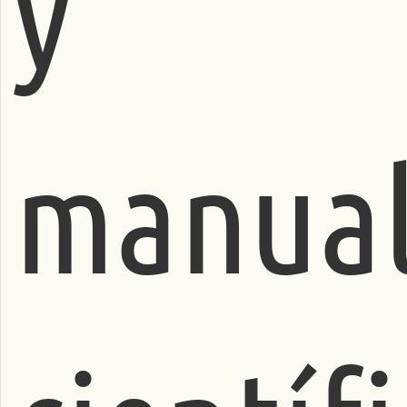
y
manual