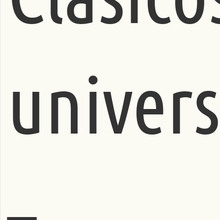
a
d
univers
–