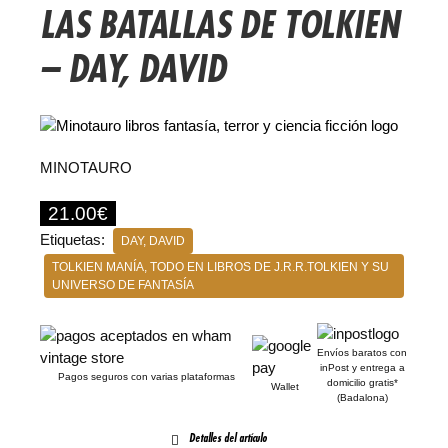
LAS BATALLAS DE TOLKIEN
– DAY, DAVID
MINOTAURO
21.00
€
Etiquetas:
DAY, DAVID
TOLKIEN MANÍA, TODO EN LIBROS DE J.R.R.TOLKIEN Y SU
UNIVERSO DE FANTASÍA
Envíos baratos con
inPost y entrega a
Pagos seguros con varias plataformas
domicilio gratis*
Wallet
(Badalona)
Detalles del artículo