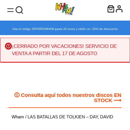
Usa el código 20POR20WHAM gasta 20 euros y obtén un -20% de descuento
¡CERRADO POR VACACIONES! SERVICIO DE
VENTA A PARTIR DEL 17 DE AGOSTO
Saltar
al
contenido
🛈 Consulta aquí todos nuestros discos EN
STOCK ⟶
Wham
/ LAS BATALLAS DE TOLKIEN – DAY, DAVID