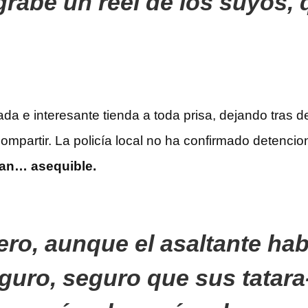
rabe un reel de los suyos,
cada e interesante tienda a toda prisa, dejando tras d
mpartir. La policía local no ha confirmado detencion
tan… asequible.
ero, aunque el asaltante ha
guro, seguro que sus tatara