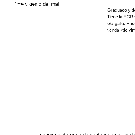
Graduado y doc
Tiene la EGB y
Gargallo. Hac
tienda «de vi
←
La nueva plataforma de venta y subastas 