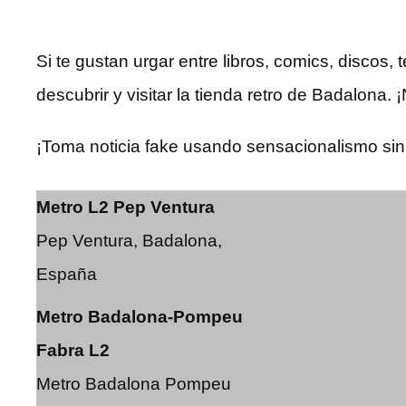
Si te gustan urgar entre libros, comics, discos, 
descubrir y visitar la tienda retro de Badalona
¡Toma noticia fake usando sensacionalismo sin
Metro L2 Pep Ventura
Pep Ventura, Badalona,
España
Metro Badalona-Pompeu
Fabra L2
Metro Badalona Pompeu