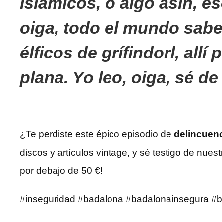
islámicos, o algo asín, e
oiga, todo el mundo sab
élficos de grífindorl, allí
plana. Yo leo, oiga, sé de
¿Te perdiste este épico episodio de
delincuenc
discos y artículos vintage, y sé testigo de nue
por debajo de 50 €!
#inseguridad #badalona #badalonainsegura #b