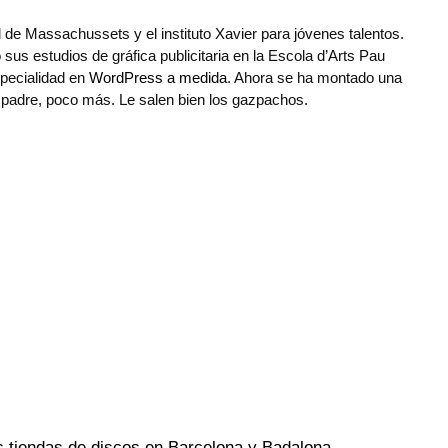
 de Massachussets y el instituto Xavier para jóvenes talentos.
us estudios de gráfica publicitaria en la Escola d’Arts Pau
specialidad en
WordPress a medida
. Ahora se ha montado una
r padre, poco más. Le salen bien los gazpachos.
 tiendas de discos en Barcelona y Badalona
→