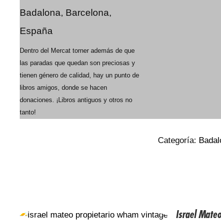
Badalona, Barcelona,
España
Dentro del Mercat torner además de que
las paradas que quedan son preciosas y
tienen género de calidad, hay un punto de
libros amigos, donde se hacen
donaciones. ¡Libros antiguos y otros no
tanto!
Categoría:
Badal
Israel Mate