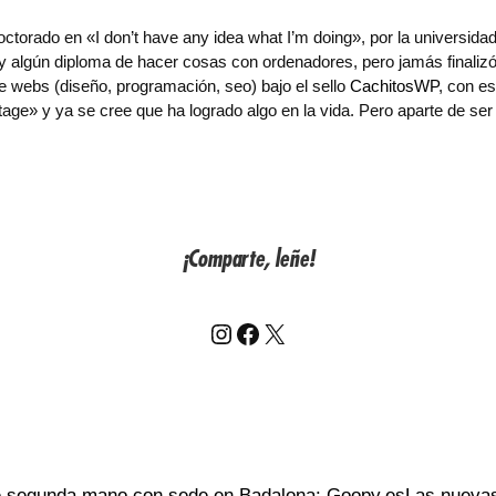
torado en «I don’t have any idea what I’m doing», por la universidad
 algún diploma de hacer cosas con ordenadores, pero jamás finalizó s
e webs (diseño, programación, seo) bajo el sello
CachitosWP
, con e
ntage» y ya se cree que ha logrado algo en la vida. Pero aparte de se
¡Comparte, leñe!
Instagram
Facebook
X
de segunda mano con sede en Badalona: Goopy.es
Las nuevas