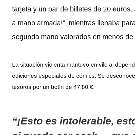
tarjeta y un par de billetes de 20 euros.
un
a mano armada!”, mientras llenaba para e
-20%
de
segunda mano valorados en menos de 
descuento
La situación violenta mantuvo en vilo al dependi
ediciones especiales de cómics. Se desconoce si
tesoros por un botín de 47,80 €.
¡Esto es intolerable, es