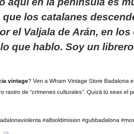
so aquí en la península es 
e que los catalanes descend
 por el Valjala de Arán, en los
 lo que hablo. Soy un librero
ia vintage
? Ven a Wham Vintage Store Badalona en S
stro rastro de “crímenes culturales”. Quizá tú seas e
adalonaviolenta #albioldimision #gubbadalona #mo