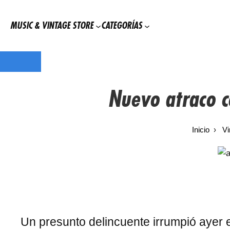
MUSIC & VINTAGE STORE
CATEGORÍAS
Usa
Saltar
el
al
Nuevo atraco c
código
contenido
20POR20WHAM
Inicio
Vi
gasta
20
euros
y
Un presunto delincuente irrumpió aye
obtén