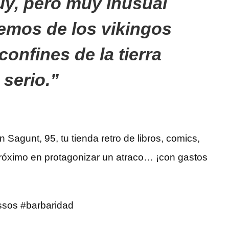
muy, pero muy inusual
emos de los vikingos
 confines de la tierra
 serio.
agunt, 95, tu tienda retro de libros, comics,
l próximo en protagonizar un atraco… ¡con gastos
ssos #barbaridad