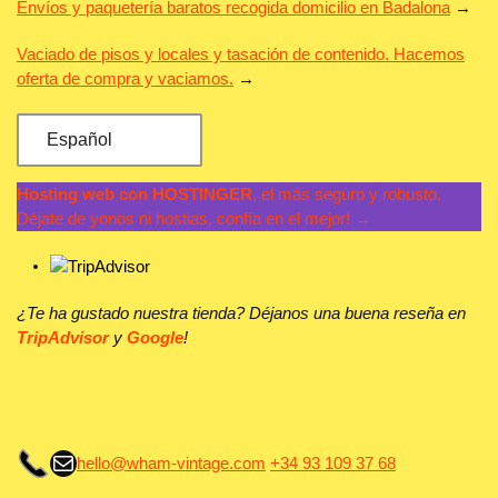
Envíos y paquetería baratos recogida domicilio en Badalona
→
Vaciado de pisos y locales y tasación de contenido. Hacemos
oferta de compra y vaciamos.
→
Español
Hosting web con HOSTINGER
, el más seguro y robusto.
Déjate de yonos ni hostias, confía en el mejor! →
¿Te ha gustado nuestra tienda? Déjanos una buena reseña en
TripAdvisor
y
Google
!
Correo electrónico
hello@wham-vintage.com
+34 93 109 37 68