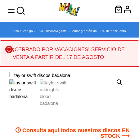
Usa el código 20POR20WHAM gasta 20 euros y obtén un -20% de descuento
¡CERRADO POR VACACIONES! SERVICIO DE
VENTA A PARTIR DEL 17 DE AGOSTO
Saltar
al
contenido
🛈 Consulta aquí todos nuestros discos EN
STOCK ⟶