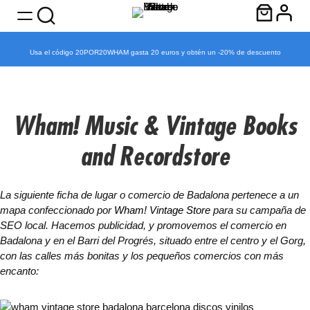
Usa el código 20POR20WHAM gasta 20 euros y obtén un -20% de descuento
Saltar
al
contenido
Wham! Music & Vintage Books
and Recordstore
La siguiente ficha de lugar o comercio de Badalona pertenece a un
mapa confeccionado por
Wham! Vintage Store
para su campaña de
SEO local. Hacemos publicidad, y promovemos el comercio en
Badalona y en el Barri del Progrés, situado entre el centro y el Gorg,
con las calles más bonitas y los pequeños comercios con más
encanto: