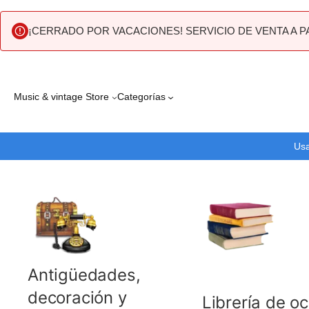
¡CERRADO POR VACACIONES! SERVICIO DE VENTA A P
Saltar
al
Music & vintage Store
Categorías
contenido
Usa
Antigüedades,
decoración y
Librería de o