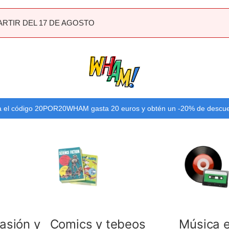
ARTIR DEL 17 DE AGOSTO
 el código 20POR20WHAM gasta 20 euros y obtén un -20% de descu
casión y
Comics y tebeos
Música e