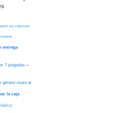
es
asión y/o colección
musical
n entrega
es 7 pulgadas
–
r género musical
ar la caja
música