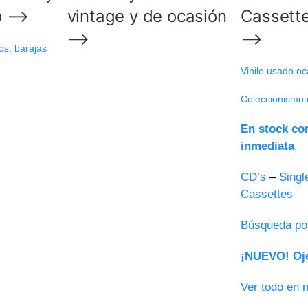
mo ⟶
vintage y de ocasión
Cassett
⟶
⟶
os, barajas
Vinilo usado oc
Coleccionismo 
En stock co
inmediata
CD’s
–
Singl
Cassettes
Búsqueda po
¡NUEVO! Oje
Ver todo en 